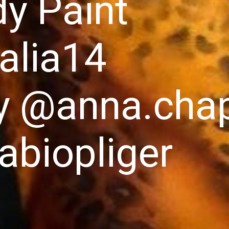
y Paint
alia14
y @anna.cha
abiopliger